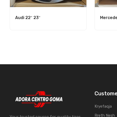
Audi 22″ 23″
Mercede
Custome
Kryefaqja
Rreth Nesh
Your trusted source for quality tires