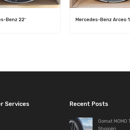
s-Benz 22″
Mercedes-Benz Arceo 19
r Services
Recent Posts
Gomat MOMO T
Shqipëri