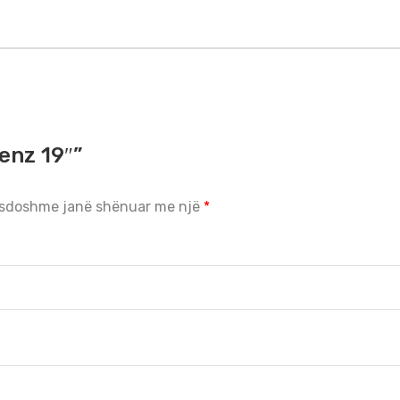
enz 19″”
sdoshme janë shënuar me një
*