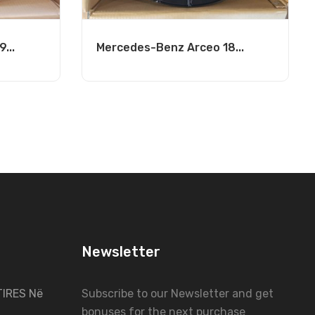
...
Mercedes-Benz Arceo 18...
Newsletter
IRES Në
Subscribe to our Newsletter and get
bonuses for the next purchase