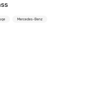
ass
sqe
Mercedes-Benz