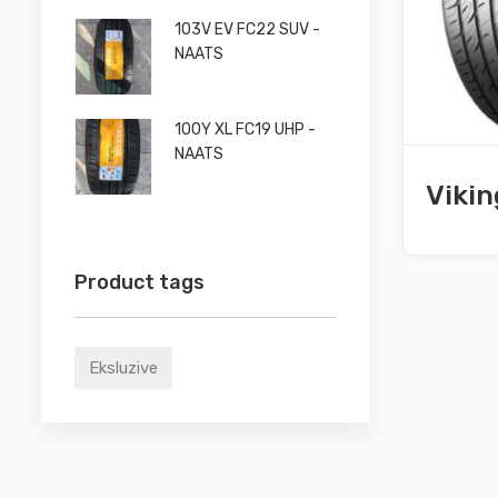
103V EV FC22 SUV -
NAATS
100Y XL FC19 UHP -
NAATS
Vikin
Product tags
Eksluzive