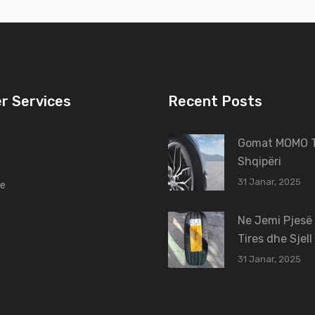
r Services
Recent Posts
Gomat MOMO T
Shqipëri
31 Janar, 2025
ne
Ne Jemi Pjesë
Tires dhe Sjell
31 Janar, 2025