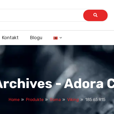
Kontakt
Blogu
Archives - Adora
Home
Produkte
Goma
Viking
185 65 R15