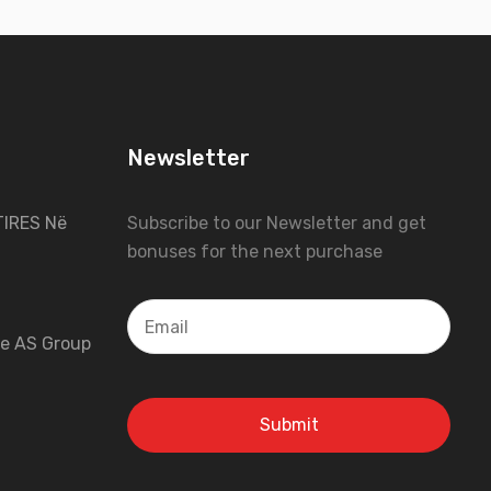
Newsletter
IRES Në
Subscribe to our Newsletter and get
bonuses for the next purchase
 e AS Group