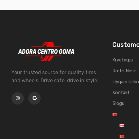
Custome
Kryefaqja
Rreth Nesh
Your trusted source for quality tires
and wheels. Drive safe, drive in style.
Dyqani Onli
Kontakt
Blogu